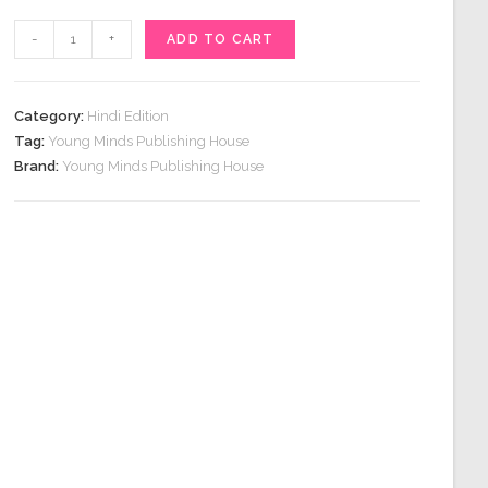
was:
is:
दास्तान
-
+
ADD TO CART
₹199.00.
₹149.00.
ए
कॉमन
मैन
Category:
Hindi Edition
quantity
Tag:
Young Minds Publishing House
Brand:
Young Minds Publishing House