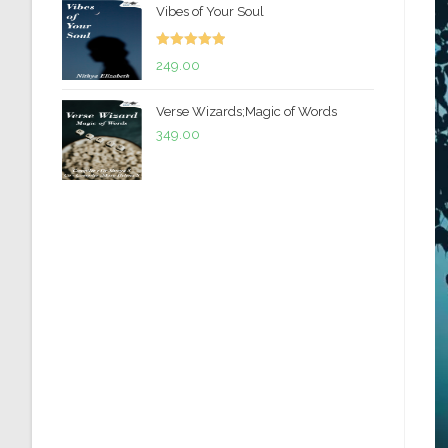
Vibes of Your Soul
was:
is:
₹299.00.
₹199.00.
Rated
5.00
249.00
out of 5
Verse Wizards;Magic of Words
349.00