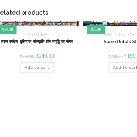
elated products
SALE!
SALE!
Hindi Edition
English Edition
,
Hindi
उत्तर प्रदेश: इतिहास, संस्कृति और समृद्धि का संगम
Some Untold St
Original
Current
Origina
₹
249.00
₹
199
₹
299.00
₹
249.00
price
price
price
was:
is:
was:
Add to cart
₹299.00.
₹249.00.
Add to car
₹249.0