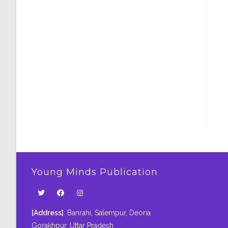
Young Minds Publication
[Address]
: Banrahi, Salempur, Deoria
Gorakhpur, Uttar Pradesh