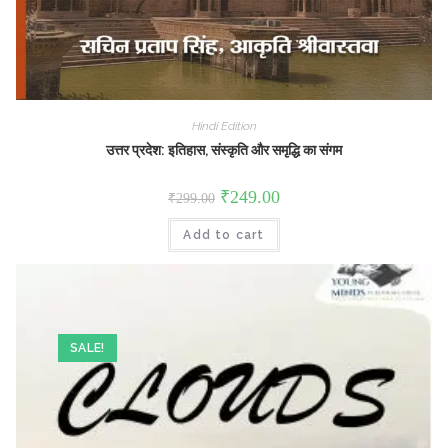
Hindi Edition
उत्तर प्रदेश: इतिहास, संस्कृति और समृद्धि का संगम
Original
Current
₹
249.00
₹
299.00
price
price
was:
is:
Add to cart
₹299.00.
₹249.00.
SALE!