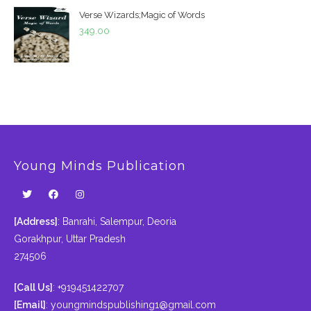
Verse Wizards;Magic of Words
349.00
Young Minds Publication
[Address]
: Banrahi, Salempur, Deoria
Gorakhpur, Uttar Pradesh
274506
[Call Us]
: +919451422707
[Email]
:
youngmindspublishing1@gmail.com