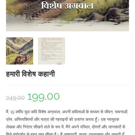
हमारी विशेष कहानी
199.00
Original
Current
249.00
price
price
मैं, 19 वर्षीय युवा कवि विशेष अग्रवाल, अपनी कविताओं के माध्यम से जीवन, भावनाओं,
was:
is:
प्रेम, अभिव्यक्तियों और यात्रा की गहराइयों को उजागर करता हूँ। एक नवयुवक
₹249.00.
₹199.00.
लेखक और निरंतर सीखने वाले के रूप में, मैंने अपने परिवार, दोस्तों और जानकारों से
मिले मार्गदर्शन से बहुत कुछ सीखा है। मैं आशावादी, सजग, रचनात्मक और आभारी हूँ,