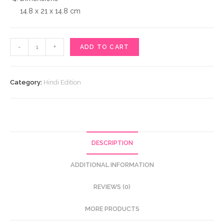
14.8 x 21 x 14.8 cm
यादों
-
+
ADD TO CART
का
कारवां
-
Category:
Hindi Edition
मेरे
पापा।
quantity
DESCRIPTION
ADDITIONAL INFORMATION
REVIEWS (0)
MORE PRODUCTS