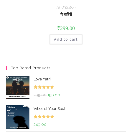
Hindi Edition
ये बारिशें
₹
299.00
Add to cart
Top Rated Products
Love Yatri
Rated
5.00
Original
Current
299.00
199.00
out of 5
price
price
Vibes of Your Soul
was:
is:
₹299.00.
₹199.00.
Rated
5.00
249.00
out of 5