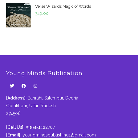
Verse Wizards;Magic of Words
349.00
Young Minds Publication
[Address]
: Banrahi, Salempur, Deoria
Gorakhpur, Uttar Pradesh
274506
[Call Us]
: +919451422707
[Email]
:
youngmindspublishing1@gmail.com