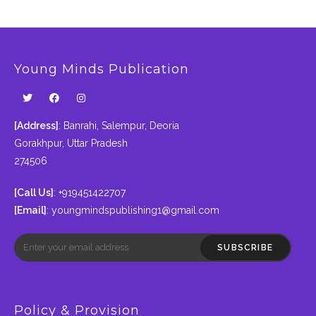
Young Minds Publication
[Address]
: Banrahi, Salempur, Deoria
Gorakhpur, Uttar Pradesh
274506
[Call Us]
: +919451422707
[Email]
:
youngmindspublishing1@gmail.com
SUBSCRIBE
Policy & Provision