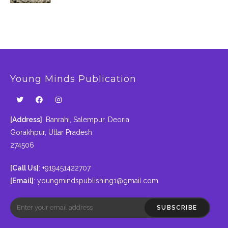
Young Minds Publication
[Address]
: Banrahi, Salempur, Deoria
Gorakhpur, Uttar Pradesh
274506
[Call Us]
: +919451422707
[Email]
:
youngmindspublishing1@gmail.com
SUBSCRIBE