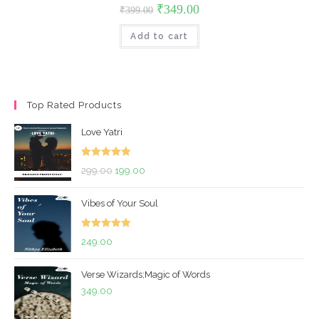
Original
Current
₹
349.00
₹
399.00
price
price
was:
is:
Add to cart
₹399.00.
₹349.00.
Top Rated Products
Love Yatri
Rated
5.00
Original
Current
299.00
199.00
out of 5
price
price
Vibes of Your Soul
was:
is:
₹299.00.
₹199.00.
Rated
5.00
249.00
out of 5
Verse Wizards;Magic of Words
349.00