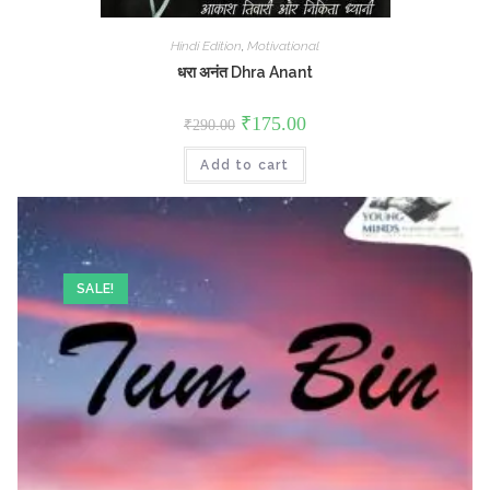
Hindi Edition
,
Motivational
धरा अनंत Dhra Anant
Original
Current
₹
175.00
₹
290.00
price
price
was:
is:
Add to cart
₹290.00.
₹175.00.
SALE!