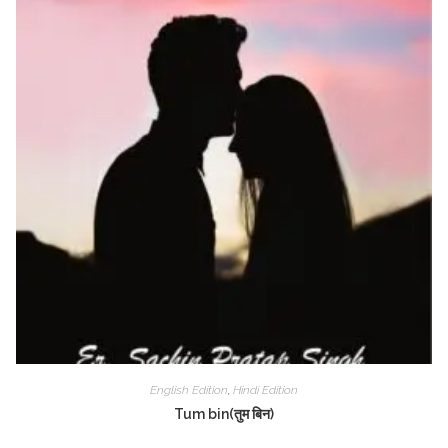
English Edition
,
Hindi Edition
Tum bin(तुम बिन)