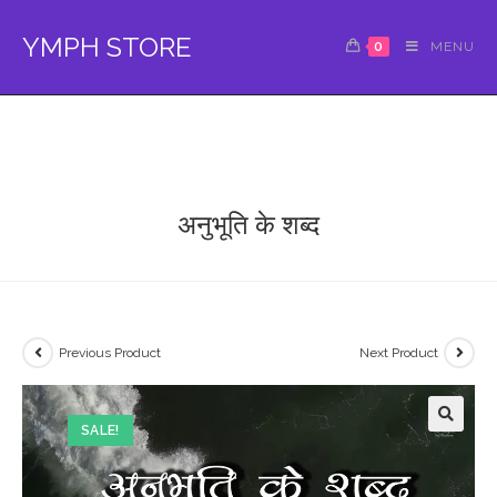
Skip
to
YMPH STORE
0
MENU
content
अनुभूति के शब्द
Previous Product
Next Product
SALE!